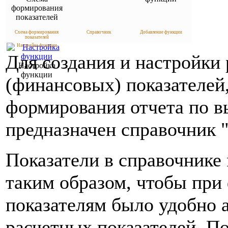
формирования
показателей
Схема формирования
Справочник
Добавление функции
показателей
Настройка функции
Для создания и настройки
Настройка
функции
(финансовых) показателей,
формирования отчета по 
предназначен справочник 
Показатели в справочнике
таким образом, чтобы при
показателям было удобно 
расчетных показателей. П