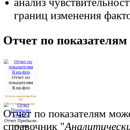
анализ чувствительнос
границ изменения факто
Отчет по показателям
Отчет по
показателям
Кэш-фло
Отчет по показателям Кэш-
фло
Отчет Прибыли-убытки
Отчет по показателям мож
Отчет Прибыли-
справочник "
Аналитически
убытки