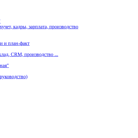
"
чет, кадры, зарплата, производство
и и план-факт
лад, CRM, производство ...
ная"
руководство)