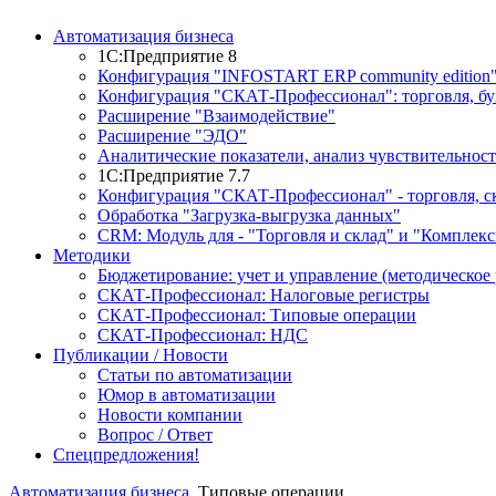
Автоматизация бизнеса
1С:Предприятие 8
Конфигурация "INFOSTART ERP community edition
Конфигурация "СКАТ-Профессионал": торговля, буху
Расширение "Взаимодействие"
Расширение "ЭДО"
Аналитические показатели, анализ чувствительност
1С:Предприятие 7.7
Конфигурация "СКАТ-Профессионал" - торговля, ск
Обработка "Загрузка-выгрузка данных"
CRM: Модуль для - "Торговля и склад" и "Комплекс
Методики
Бюджетирование: учет и управление (методическое 
СКАТ-Профессионал: Налоговые регистры
СКАТ-Профессионал: Типовые операции
СКАТ-Профессионал: НДС
Публикации / Новости
Статьи по автоматизации
Юмор в автоматизации
Новости компании
Вопрос / Ответ
Спецпредложения!
Автоматизация бизнеса
Типовые операции