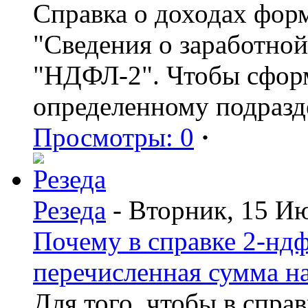
Справка о доходах фор
"Сведения о заработной
"НДФЛ-2". Чтобы сформ
определенному подразд
Просмотры: 0
·
Резеда
- Вторник, 15 И
Почему в справке 2-ндф
перечисленная сумма н
Для того, чтобы в спра