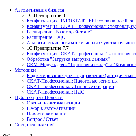
Автоматизация бизнеса
1С:Предприятие 8
Конфигурация "INFOSTART ERP community edition
Конфигурация "СКАТ-Профессионал": торговля, буху
Расширение "Взаимодействие"
Расширение "ЭДО"
Аналитические показатели, анализ чувствительност
1С:Предприятие 7.7
Конфигурация "СКАТ-Профессионал" - торговля, ск
Обработка "Загрузка-выгрузка данных"
CRM: Модуль для - "Торговля и склад" и "Комплекс
Методики
Бюджетирование: учет и управление (методическое 
СКАТ-Профессионал: Налоговые регистры
СКАТ-Профессионал: Типовые операции
СКАТ-Профессионал: НДС
Публикации / Новости
Статьи по автоматизации
Юмор в автоматизации
Новости компании
Вопрос / Ответ
Спецпредложения!