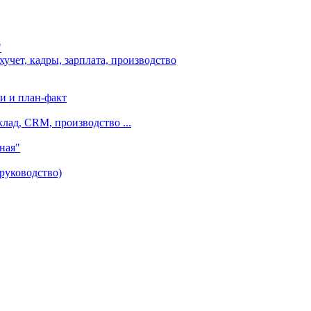
"
чет, кадры, зарплата, производство
и и план-факт
лад, CRM, производство ...
ная"
руководство)