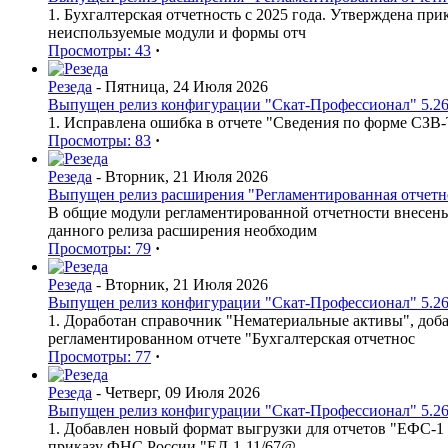
1. Бухгалтерская отчетность с 2025 года. Утверждена п
неиспользуемые модули и формы отч
Просмотры: 43
·
Резеда
- Пятница, 24 Июля 2026
Выпущен релиз конфигурации "Скат-Профессионал" 5.26
1. Исправлена ошибка в отчете "Сведения по форме СЗВ
Просмотры: 83
·
Резеда
- Вторник, 21 Июля 2026
Выпущен релиз расширения "Регламентированная отчетнос
В общие модули регламентированной отчетности внесен
данного релиза расширения необходим
Просмотры: 79
·
Резеда
- Вторник, 21 Июля 2026
Выпущен релиз конфигурации "Скат-Профессионал" 5.26
1. Доработан справочник "Нематериальные активы", доб
регламентированном отчете "Бухгалтерская отчетнос
Просмотры: 77
·
Резеда
- Четверг, 09 Июля 2026
Выпущен релиз конфигурации "Скат-Профессионал" 5.26
1. Добавлен новый формат выгрузки для отчетов "ЕФС-1 
приказу ФНС России "ЕД-1-11/67@