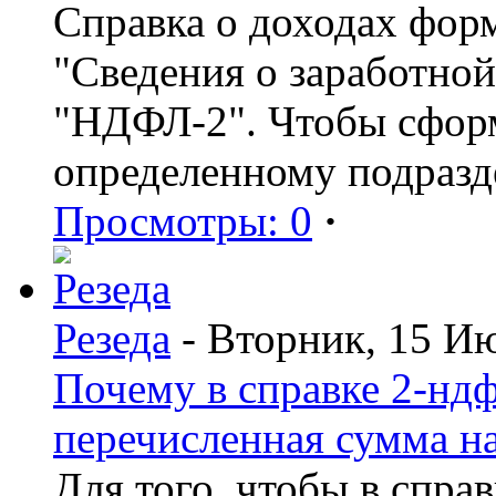
Справка о доходах фор
"Сведения о заработной
"НДФЛ-2". Чтобы сформ
определенному подразд
Просмотры: 0
·
Резеда
- Вторник, 15 И
Почему в справке 2-ндф
перечисленная сумма н
Для того, чтобы в спра