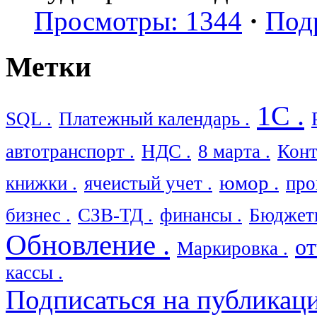
Просмотры: 1344
·
Под
Метки
1С .
SQL .
Платежный календарь .
автотранспорт .
НДС .
8 марта .
Конт
юмор .
книжки .
ячеистый учет .
про
бизнес .
СЗВ-ТД .
финансы .
Бюджети
Обновление .
от
Маркировка .
кассы .
Подписаться на публикац