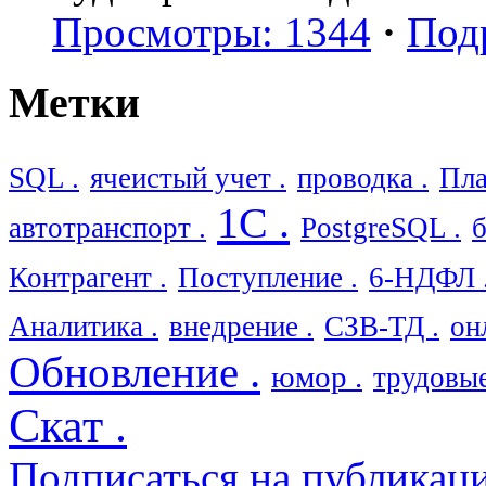
Просмотры: 1344
·
Под
Метки
SQL .
ячеистый учет .
проводка .
Пла
1С .
автотранспорт .
PostgreSQL .
б
Контрагент .
Поступление .
6-НДФЛ 
Аналитика .
внедрение .
СЗВ-ТД .
он
Обновление .
юмор .
трудовые
Скат .
Подписаться на публикац