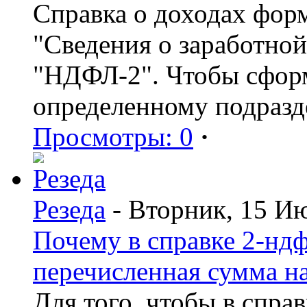
Справка о доходах фор
"Сведения о заработной
"НДФЛ-2". Чтобы сформ
определенному подразд
Просмотры: 0
·
Резеда
- Вторник, 15 И
Почему в справке 2-ндф
перечисленная сумма н
Для того, чтобы в спра