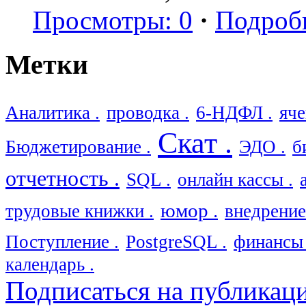
Просмотры: 0
·
Подроб
Метки
Аналитика .
проводка .
6-НДФЛ .
яче
Скат .
Бюджетирование .
ЭДО .
б
отчетность .
SQL .
онлайн кассы .
юмор .
трудовые книжки .
внедрение
Поступление .
PostgreSQL .
финансы 
календарь .
Подписаться на публикац