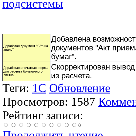
подсистемы
Добавлена возможност
документов "Акт прием
Доработан документ "С/ф на
аванс".
бумаг".
Скорректирован вывод
Доработана печатная форма
для расчета больничного
из расчета.
листка.
Теги:
1С
Обновление
Просмотров: 1587
Коммен
Рейтинг записи:
0
Продолжить чтение