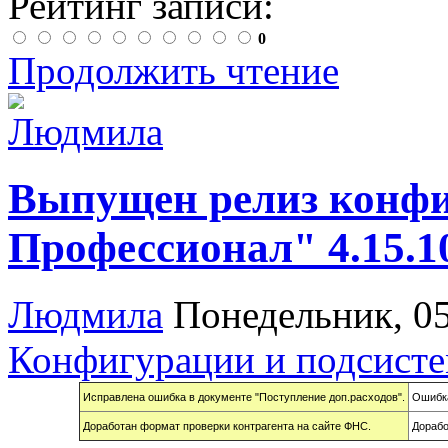
Рейтинг записи:
0
Продолжить чтение
Выпущен релиз конф
Профессионал" 4.15.1
Людмила
Понедельник, 0
Конфигурации и подсист
Исправлена ошибка в документе "Поступление доп.расходов".
Ошибка
Доработан формат проверки контрагента на сайте ФНС.
Дорабо