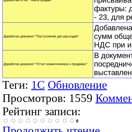
присваива
Доработан отчет "Книга продаж".
фактуры: д
- 23, для 
Добавлена
сумм обще
Доработан документ "Поступление доп.расходов".
НДС при и
В докумен
посреднич
Доработан документ "Отчет комиссионера о продажах".
выставлен
Теги:
1С
Обновление
Просмотров: 1559
Коммен
Рейтинг записи:
0
Продолжить чтение