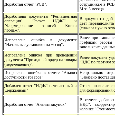
Доработан отчет "РСВ".
сотрудникам в РСВ
М за 3 месяца.
Доработаны документы "Регламентная
В документы добав
операция", "Расчет НДФЛ" и
дает перезаполнять
"Формирование записей Книги
(сначала нужно отм
продаж".
Ранее при заполн
Исправлена ошибка в документе
графикам работы 
"Начальные установки на месяц".
заполнялись данные
Исправлена ошибка при проведении
Ранее документ удв
документа "Приходный ордер на товары
"НДС по партиям за
(перемещение)".
Исправлена ошибка в отчете "Анализ
Неправильно отр
доступности товаров".
"Заказано поставщи
Добавлен отчет "НДФЛ начисленный и
Отчет позволит св
удержанный"
для формирования 
В отчете добавле
Доработан отчет "Анализ закупок"
НДС", скорректи
колонке "Стоимост