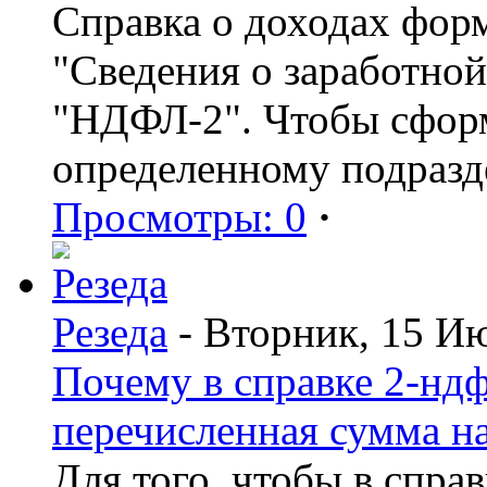
Справка о доходах фор
"Сведения о заработной
"НДФЛ-2". Чтобы сформ
определенному подразд
Просмотры: 0
·
Резеда
- Вторник, 15 И
Почему в справке 2-ндф
перечисленная сумма н
Для того, чтобы в спра