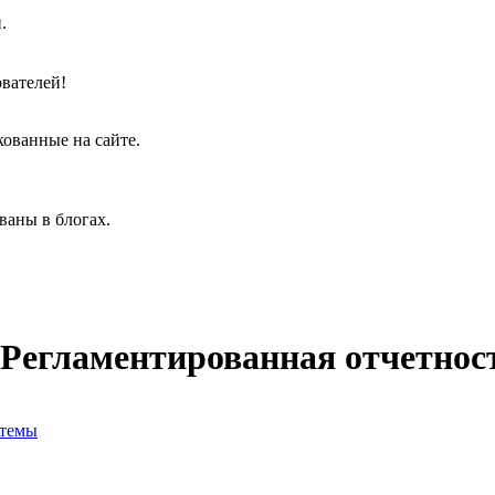
.
вателей!
кованные на сайте.
ваны в блогах.
егламентированная отчетность 
стемы