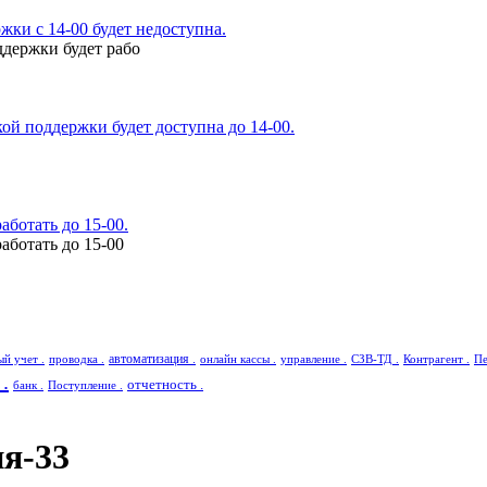
ки с 14-00 будет недоступна.
ддержки будет рабо
ой поддержки будет доступна до 14-00.
аботать до 15-00.
аботать до 15-00
автоматизация .
ый учет .
проводка .
онлайн кассы .
управление .
СЗВ-ТД .
Контрагент .
Пе
.
отчетность .
банк .
Поступление .
я-33