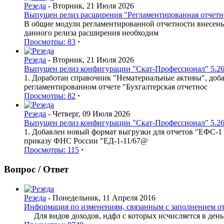
Резеда
- Вторник, 21 Июля 2026
Выпущен релиз расширения "Регламентированная отчетнос
В общие модули регламентированной отчетности внесен
данного релиза расширения необходим
Просмотры: 83
·
Резеда
- Вторник, 21 Июля 2026
Выпущен релиз конфигурации "Скат-Профессионал" 5.26
1. Доработан справочник "Нематериальные активы", доб
регламентированном отчете "Бухгалтерская отчетнос
Просмотры: 82
·
Резеда
- Четверг, 09 Июля 2026
Выпущен релиз конфигурации "Скат-Профессионал" 5.26
1. Добавлен новый формат выгрузки для отчетов "ЕФС-1 
приказу ФНС России "ЕД-1-11/67@
Просмотры: 115
·
Вопрос / Ответ
Резеда
- Понедельник, 11 Апреля 2016
Информация по изменениям, связанным с заполнением о
Для видов доходов, ндфл с которых исчисляется в день