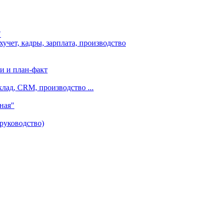
"
чет, кадры, зарплата, производство
и и план-факт
лад, CRM, производство ...
ная"
руководство)