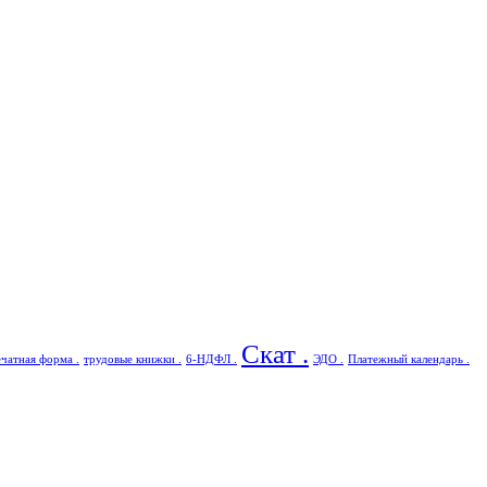
Скат .
чатная форма .
трудовые книжки .
6-НДФЛ .
ЭДО .
Платежный календарь .