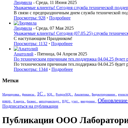
Людмила
- Среда, 11 Июня 2025
Уважаемые клиенты! Сегодня служба технической поддерж
В связи с предпраздничным днем служба технической по
Просмотры: 928
·
Подробнее
Людмила
- Среда, 07 Мая 2025
Уважаемые клиенты! Сегодня (07.05.25) служба техническ
С наступающим Праздником!
Просмотры: 1132
·
Подробнее
Анатолий
- Пятница, 04 Апреля 2025
По техническим причинам тех.поддержка 04.04.25 будет р
По техническим причинам тех.поддержка 04.04.25 будет р
Просмотры: 1344
·
Подробнее
Метки
1С .
Маркировка .
финансы .
SQL .
PostgreSQL .
Аналитика .
Бюджетирование .
ячеист
Обновление 
юмор .
8 марта .
бизнес .
автотранспорт .
НДС .
учет .
внедрение .
Подписаться на публикации
Публикации ООО Лаборатори