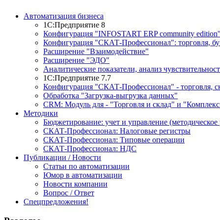
Автоматизация бизнеса
1С:Предприятие 8
Конфигурация "INFOSTART ERP community edition
Конфигурация "СКАТ-Профессионал": торговля, буху
Расширение "Взаимодействие"
Расширение "ЭДО"
Аналитические показатели, анализ чувствительност
1С:Предприятие 7.7
Конфигурация "СКАТ-Профессионал" - торговля, ск
Обработка "Загрузка-выгрузка данных"
CRM: Модуль для - "Торговля и склад" и "Комплекс
Методики
Бюджетирование: учет и управление (методическое 
СКАТ-Профессионал: Налоговые регистры
СКАТ-Профессионал: Типовые операции
СКАТ-Профессионал: НДС
Публикации / Новости
Статьи по автоматизации
Юмор в автоматизации
Новости компании
Вопрос / Ответ
Спецпредложения!