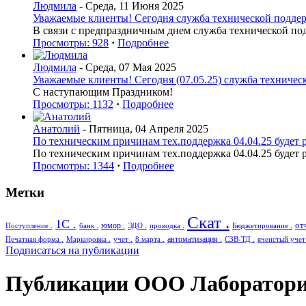
Людмила
- Среда, 11 Июня 2025
Уважаемые клиенты! Сегодня служба технической поддерж
В связи с предпраздничным днем служба технической по
Просмотры: 928
·
Подробнее
Людмила
- Среда, 07 Мая 2025
Уважаемые клиенты! Сегодня (07.05.25) служба техническ
С наступающим Праздником!
Просмотры: 1132
·
Подробнее
Анатолий
- Пятница, 04 Апреля 2025
По техническим причинам тех.поддержка 04.04.25 будет р
По техническим причинам тех.поддержка 04.04.25 будет р
Просмотры: 1344
·
Подробнее
Метки
Скат .
1С .
от
юмор .
Поступление .
банк .
ЭДО .
проводка .
Бюджетирование .
автоматизация .
Печатная форма .
Маркировка .
учет .
8 марта .
СЗВ-ТД .
ячеистый учет 
Подписаться на публикации
Публикации ООО Лаборатори