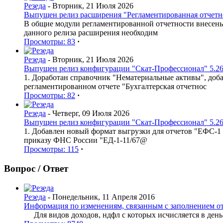
Резеда
- Вторник, 21 Июля 2026
Выпущен релиз расширения "Регламентированная отчетнос
В общие модули регламентированной отчетности внесен
данного релиза расширения необходим
Просмотры: 83
·
Резеда
- Вторник, 21 Июля 2026
Выпущен релиз конфигурации "Скат-Профессионал" 5.26
1. Доработан справочник "Нематериальные активы", доб
регламентированном отчете "Бухгалтерская отчетнос
Просмотры: 82
·
Резеда
- Четверг, 09 Июля 2026
Выпущен релиз конфигурации "Скат-Профессионал" 5.26
1. Добавлен новый формат выгрузки для отчетов "ЕФС-1 
приказу ФНС России "ЕД-1-11/67@
Просмотры: 115
·
Вопрос / Ответ
Резеда
- Понедельник, 11 Апреля 2016
Информация по изменениям, связанным с заполнением о
Для видов доходов, ндфл с которых исчисляется в день