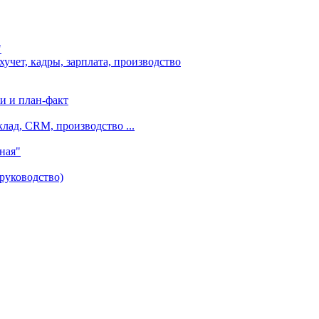
"
чет, кадры, зарплата, производство
и и план-факт
лад, CRM, производство ...
ная"
руководство)