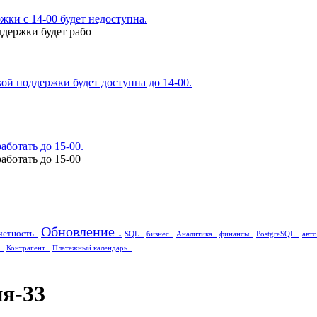
ки с 14-00 будет недоступна.
ддержки будет рабо
ой поддержки будет доступна до 14-00.
аботать до 15-00.
аботать до 15-00
Обновление .
четность .
SQL .
бизнес .
Аналитика .
финансы .
PostgreSQL .
авто
.
Контрагент .
Платежный календарь .
я-33