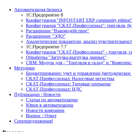
Автоматизация бизнеса
1С:Предприятие 8
Конфигурация "INFOSTART ERP community edition
Конфигурация "СКАТ-Профессионал": торговля, буху
Расширение "Взаимодействие"
Расширение "ЭДО"
Аналитические показатели, анализ чувствительност
1С:Предприятие 7.7
Конфигурация "СКАТ-Профессионал" - торговля, ск
Обработка "Загрузка-выгрузка данных"
CRM: Модуль для - "Торговля и склад" и "Комплекс
Методики
Бюджетирование: учет и управление (методическое 
СКАТ-Профессионал: Налоговые регистры
СКАТ-Профессионал: Типовые операции
СКАТ-Профессионал: НДС
Публикации / Новости
Статьи по автоматизации
Юмор в автоматизации
Новости компании
Вопрос / Ответ
Спецпредложения!