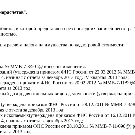
морасчетов
".
блица, в которой представлен срез последних записей регистра 
лностью.
ля расчета налога на имущества по кадастровой стоимости:
года № ММВ-7-3/501@ внесены изменения:
изаций (утверждена приказом ФНС России от 22.03.2012 № ММВ-
, начиная с отчета за декабрь 2013 год, IV квартал 2013 года;
тверждена приказом ФНС России от 20.02.2012 № ММВ-7-11/99@)
та за 2013 год;
енный доход для отдельных видов деятельности (утверждена при
с (утверждена приказом ФНС России от 28.12.2011 № ММВ-7-3/9
я с отчета за декабрь 2013 год;
ных ископаемых(утверждена приказом ФНС России от 16.12.2011
, начиная с отчета за декабрь 2013 год;
рждена приказом ФНС России от 28.10.2011 № ММВ-7-11/696@) р
та за 2013 год;