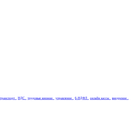
транспорт .
НДС .
трудовые книжки .
управление .
6-НДФЛ .
онлайн кассы .
внедрение .