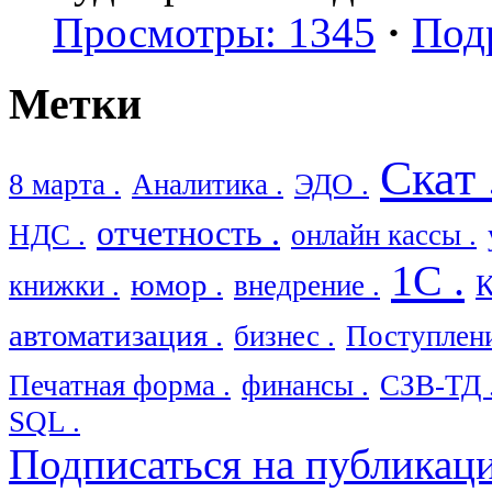
Просмотры: 1345
·
Под
Метки
Скат 
8 марта .
Аналитика .
ЭДО .
отчетность .
НДС .
онлайн кассы .
1С .
юмор .
книжки .
внедрение .
К
автоматизация .
бизнес .
Поступлени
Печатная форма .
финансы .
СЗВ-ТД 
SQL .
Подписаться на публикац