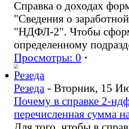
Справка о доходах фор
"Сведения о заработной
"НДФЛ-2". Чтобы сформ
определенному подразд
Просмотры: 0
·
Резеда
- Вторник, 15 И
Почему в справке 2-ндф
перечисленная сумма н
Для того, чтобы в спра