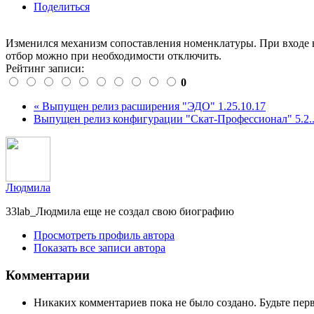
Поделиться
Изменился механизм сопоставления номенклатуры. При входе в
отбор можно при необходимости отключить.
Рейтинг записи:
0
« Выпущен релиз расширения "ЭДО" 1.25.10.17
Выпущен релиз конфигурации "Скат-Профессионал" 5.2..
Людмила
33lab_Людмила еще не создал свою биографию
Просмотреть профиль автора
Показать все записи автора
Комментарии
Никаких комментариев пока не было создано. Будьте пе