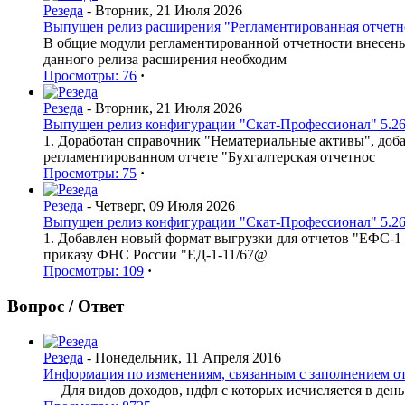
Резеда
- Вторник, 21 Июля 2026
Выпущен релиз расширения "Регламентированная отчетнос
В общие модули регламентированной отчетности внесен
данного релиза расширения необходим
Просмотры: 76
·
Резеда
- Вторник, 21 Июля 2026
Выпущен релиз конфигурации "Скат-Профессионал" 5.26
1. Доработан справочник "Нематериальные активы", доб
регламентированном отчете "Бухгалтерская отчетнос
Просмотры: 75
·
Резеда
- Четверг, 09 Июля 2026
Выпущен релиз конфигурации "Скат-Профессионал" 5.26
1. Добавлен новый формат выгрузки для отчетов "ЕФС-1 
приказу ФНС России "ЕД-1-11/67@
Просмотры: 109
·
Вопрос / Ответ
Резеда
- Понедельник, 11 Апреля 2016
Информация по изменениям, связанным с заполнением о
Для видов доходов, ндфл с которых исчисляется в день