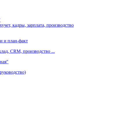
"
чет, кадры, зарплата, производство
и и план-факт
лад, CRM, производство ...
ная"
руководство)