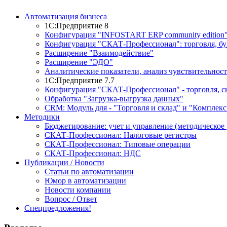
Автоматизация бизнеса
1С:Предприятие 8
Конфигурация "INFOSTART ERP community edition
Конфигурация "СКАТ-Профессионал": торговля, буху
Расширение "Взаимодействие"
Расширение "ЭДО"
Аналитические показатели, анализ чувствительност
1С:Предприятие 7.7
Конфигурация "СКАТ-Профессионал" - торговля, ск
Обработка "Загрузка-выгрузка данных"
CRM: Модуль для - "Торговля и склад" и "Комплекс
Методики
Бюджетирование: учет и управление (методическое 
СКАТ-Профессионал: Налоговые регистры
СКАТ-Профессионал: Типовые операции
СКАТ-Профессионал: НДС
Публикации / Новости
Статьи по автоматизации
Юмор в автоматизации
Новости компании
Вопрос / Ответ
Спецпредложения!