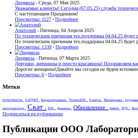
Людмила
- Среда, 07 Мая 2025
Уважаемые клиенты! Сегодня (07.05.25) служба техническ
С наступающим Праздником!
Просмотры: 1127
·
Подробнее
Анатолий
- Пятница, 04 Апреля 2025
По техническим причинам тех.поддержка 04.04.25 будет р
По техническим причинам тех.поддержка 04.04.25 будет р
Просмотры: 1339
·
Подробнее
Людмила
- Пятница, 07 Марта 2025
Девушки, женщины и просто красавицы! Поздравляем вас 
Дорогие женщины!Давайте мы сегодня не будем вспоминат
Просмотры: 0
·
Подробнее
Метки
отчетность .
6-НДФЛ .
Бюджетирование .
PostgreSQL .
8 марта .
Маркировка .
трудовы
Скат .
Обновление .
юмор .
автотранспорт .
SQL .
финансы .
НДС .
Кон
Подписаться на публикации
Публикации ООО Лаборатори