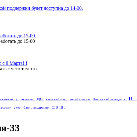
ой поддержки будет доступна до 14-00.
аботать до 15-00.
аботать до 15-00
с 8 Марта!!!
ь,с чего там это
1С 
е книжки .
управление .
ЭДО .
ячеистый учет .
онлайн кассы .
Платежный календарь .
трагент .
учет .
банк .
внедрение .
СЗВ-ТД .
я-33