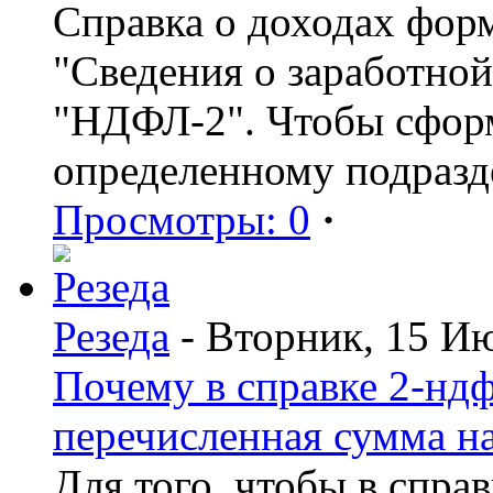
Справка о доходах фор
"Сведения о заработной
"НДФЛ-2". Чтобы сформ
определенному подразд
Просмотры: 0
·
Резеда
- Вторник, 15 И
Почему в справке 2-ндф
перечисленная сумма н
Для того, чтобы в спра