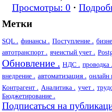
Просмотры: 0
·
Подроб
Метки
SQL .
финансы .
Поступление .
бизне
автотранспорт .
ячеистый учет .
Post
Обновление .
НДС .
проводка 
автоматизация .
внедрение .
онлайн 
Контрагент .
Аналитика .
учет .
труд
Бюджетирование .
Подписаться на публикац