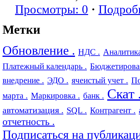
Просмотры: 0
·
Подроб
Метки
Обновление .
НДС .
Аналитика
Платежный календарь .
Бюджетирован
внедрение .
ЭДО .
ячеистый учет .
По
Скат 
марта .
Маркировка .
банк .
автоматизация .
SQL .
Контрагент .
отчетность .
Подписаться на публикац