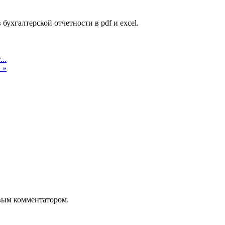
бухгалтерской отчетности в pdf и excel.
..
 »
рвым комментатором.