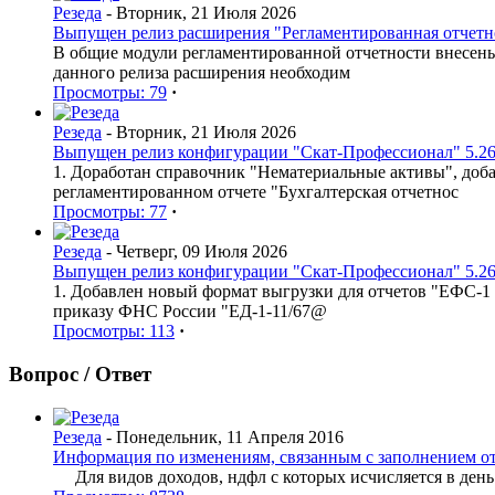
Резеда
- Вторник, 21 Июля 2026
Выпущен релиз расширения "Регламентированная отчетнос
В общие модули регламентированной отчетности внесен
данного релиза расширения необходим
Просмотры: 79
·
Резеда
- Вторник, 21 Июля 2026
Выпущен релиз конфигурации "Скат-Профессионал" 5.26
1. Доработан справочник "Нематериальные активы", доб
регламентированном отчете "Бухгалтерская отчетнос
Просмотры: 77
·
Резеда
- Четверг, 09 Июля 2026
Выпущен релиз конфигурации "Скат-Профессионал" 5.26
1. Добавлен новый формат выгрузки для отчетов "ЕФС-1 
приказу ФНС России "ЕД-1-11/67@
Просмотры: 113
·
Вопрос / Ответ
Резеда
- Понедельник, 11 Апреля 2016
Информация по изменениям, связанным с заполнением о
Для видов доходов, ндфл с которых исчисляется в день