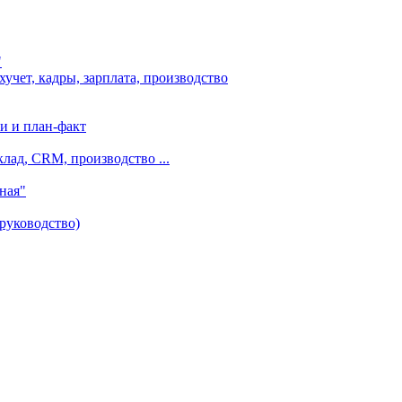
"
чет, кадры, зарплата, производство
и и план-факт
лад, CRM, производство ...
ная"
руководство)