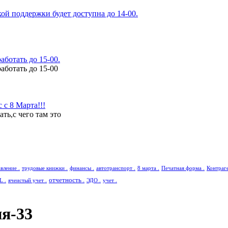
ой поддержки будет доступна до 14-00.
аботать до 15-00.
аботать до 15-00
с 8 Марта!!!
ь,с чего там это
вление .
трудовые книжки .
финансы .
автотранспорт .
8 марта .
Печатная форма .
Контраге
отчетность .
L .
ячеистый учет .
ЭДО .
учет .
я-33