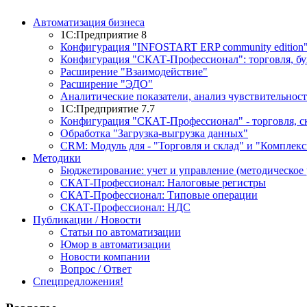
Автоматизация бизнеса
1С:Предприятие 8
Конфигурация "INFOSTART ERP community edition
Конфигурация "СКАТ-Профессионал": торговля, буху
Расширение "Взаимодействие"
Расширение "ЭДО"
Аналитические показатели, анализ чувствительност
1С:Предприятие 7.7
Конфигурация "СКАТ-Профессионал" - торговля, ск
Обработка "Загрузка-выгрузка данных"
CRM: Модуль для - "Торговля и склад" и "Комплекс
Методики
Бюджетирование: учет и управление (методическое 
СКАТ-Профессионал: Налоговые регистры
СКАТ-Профессионал: Типовые операции
СКАТ-Профессионал: НДС
Публикации / Новости
Статьи по автоматизации
Юмор в автоматизации
Новости компании
Вопрос / Ответ
Спецпредложения!