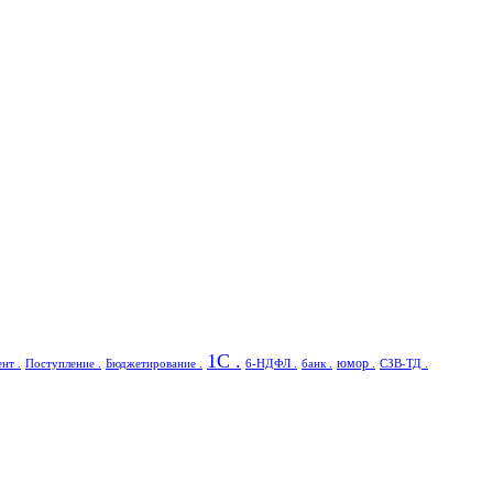
1С .
юмор .
нт .
Поступление .
Бюджетирование .
6-НДФЛ .
банк .
СЗВ-ТД .