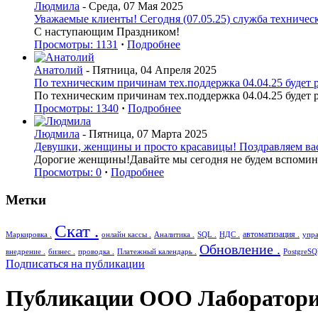
Людмила
- Среда, 07 Мая 2025
Уважаемые клиенты! Сегодня (07.05.25) служба техническ
С наступающим Праздником!
Просмотры: 1131
·
Подробнее
Анатолий
- Пятница, 04 Апреля 2025
По техническим причинам тех.поддержка 04.04.25 будет р
По техническим причинам тех.поддержка 04.04.25 будет р
Просмотры: 1340
·
Подробнее
Людмила
- Пятница, 07 Марта 2025
Девушки, женщины и просто красавицы! Поздравляем вас 
Дорогие женщины!Давайте мы сегодня не будем вспоминат
Просмотры: 0
·
Подробнее
Метки
Скат .
автоматизация .
Маркировка .
онлайн кассы .
Аналитика .
SQL .
НДС .
упра
Обновление .
внедрение .
бизнес .
проводка .
Платежный календарь .
PostgreSQ
Подписаться на публикации
Публикации ООО Лаборатори