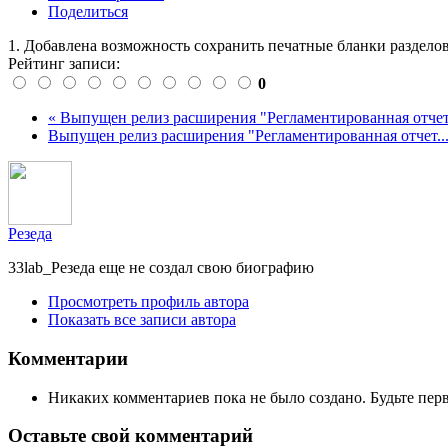
Поделиться
1. Добавлена возможность сохранить печатные бланки разделов 
Рейтинг записи:
0
« Выпущен релиз расширения "Регламентированная отчет.
Выпущен релиз расширения "Регламентированная отчет...
Резеда
33lab_Резеда еще не создал свою биографию
Просмотреть профиль автора
Показать все записи автора
Комментарии
Никаких комментариев пока не было создано. Будьте пе
Оставьте свой комментарий