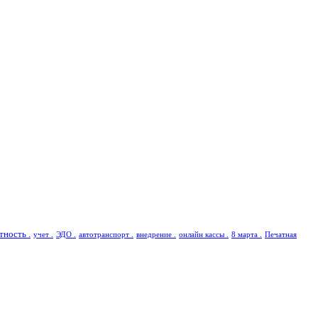
тность .
учет .
ЭДО .
автотранспорт .
внедрение .
онлайн кассы .
8 марта .
Печатная