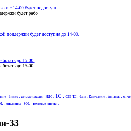
ки с 14-00 будет недоступна.
ддержки будет рабо
ой поддержки будет доступна до 14-00.
аботать до 15-00.
аботать до 15-00
1С .
отче
автоматизация .
ние .
бизнес .
НДС .
СЗВ-ТД .
банк .
Контрагент .
финансы .
QL .
Аналитика .
SQL .
трудовые книжки .
я-33