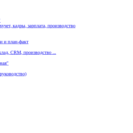
"
чет, кадры, зарплата, производство
и и план-факт
лад, CRM, производство ...
ная"
руководство)