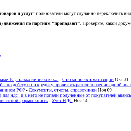
товаров и услуг
" пользователи могут случайно переключить вид
и)
движения по партиям "пропадают"
. Проверьте, какой доку
.
ме 1С, только не знаю как...
-
Статьи по автоматизации
Окт 31
бы по дебету и по кредиту провелось разное значение одной ана
жданином РФ?
-
Документы, отчеты, справочники
Ноя 09
 для ндс" и в него не попали полученные от покупателей аванс
 печатной формы книги.
-
Учет НДС
Ноя 14