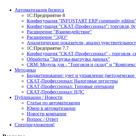
Автоматизация бизнеса
1С:Предприятие 8
Конфигурация "INFOSTART ERP community edition
Конфигурация "СКАТ-Профессионал": торговля, буху
Расширение "Взаимодействие"
Расширение "ЭДО"
Аналитические показатели, анализ чувствительност
1С:Предприятие 7.7
Конфигурация "СКАТ-Профессионал" - торговля, ск
Обработка "Загрузка-выгрузка данных"
CRM: Модуль для - "Торговля и склад" и "Комплекс
Методики
Бюджетирование: учет и управление (методическое 
СКАТ-Профессионал: Налоговые регистры
СКАТ-Профессионал: Типовые операции
СКАТ-Профессионал: НДС
Публикации / Новости
Статьи по автоматизации
Юмор в автоматизации
Новости компании
Вопрос / Ответ
Спецпредложения!