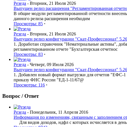
Резеда
- Вторник, 21 Июля 2026
Выпущен релиз расширения "Регламентированная отчетнос
В общие модули регламентированной отчетности внесен
данного релиза расширения необходим
Просмотры: 85
·
Резеда
- Вторник, 21 Июля 2026
Выпущен релиз конфигурации "Скат-Профессионал" 5.26
1. Доработан справочник "Нематериальные активы", доб
регламентированном отчете "Бухгалтерская отчетнос
Просмотры: 83
·
Резеда
- Четверг, 09 Июля 2026
Выпущен релиз конфигурации "Скат-Профессионал" 5.26
1. Добавлен новый формат выгрузки для отчетов "ЕФС-1 
приказу ФНС России "ЕД-1-11/67@
Просмотры: 116
·
Вопрос / Ответ
Резеда
- Понедельник, 11 Апреля 2016
Информация по изменениям, связанным с заполнением о
Для видов доходов, ндфл с которых исчисляется в день