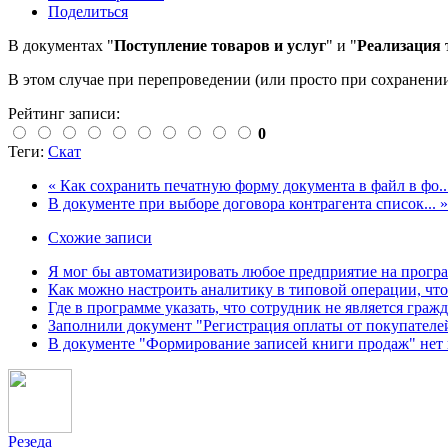
Поделиться
В документах "
Поступление товаров и услуг
" и "
Реализация 
В этом случае при перепроведении (или просто при сохранени
Рейтинг записи:
0
Теги:
Скат
« Как сохранить печатную форму документа в файл в фо..
В документе при выборе договора контрагента список... »
Схожие записи
Я мог бы автоматизировать любое предприятие на програм
Как можно настроить аналитику в типовой операции, что
Где в программе указать, что сотрудник не является гра
Заполнили документ "Регистрация оплаты от покупателей
В документе "Формирование записей книги продаж" нет
Резеда