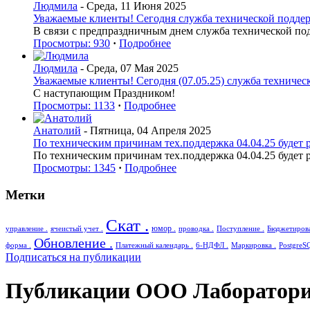
Людмила
- Среда, 11 Июня 2025
Уважаемые клиенты! Сегодня служба технической поддерж
В связи с предпраздничным днем служба технической по
Просмотры: 930
·
Подробнее
Людмила
- Среда, 07 Мая 2025
Уважаемые клиенты! Сегодня (07.05.25) служба техническ
С наступающим Праздником!
Просмотры: 1133
·
Подробнее
Анатолий
- Пятница, 04 Апреля 2025
По техническим причинам тех.поддержка 04.04.25 будет р
По техническим причинам тех.поддержка 04.04.25 будет р
Просмотры: 1345
·
Подробнее
Метки
Скат .
юмор .
управление .
ячеистый учет .
проводка .
Поступление .
Бюджетирова
Обновление .
форма .
Платежный календарь .
6-НДФЛ .
Маркировка .
PostgreS
Подписаться на публикации
Публикации ООО Лаборатори