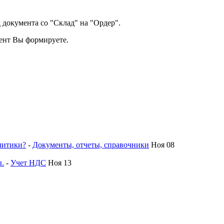
 документа со "Склад" на "Ордер".
мент Вы формируете.
литики?
-
Документы, отчеты, справочники
Ноя 08
ы.
-
Учет НДС
Ноя 13